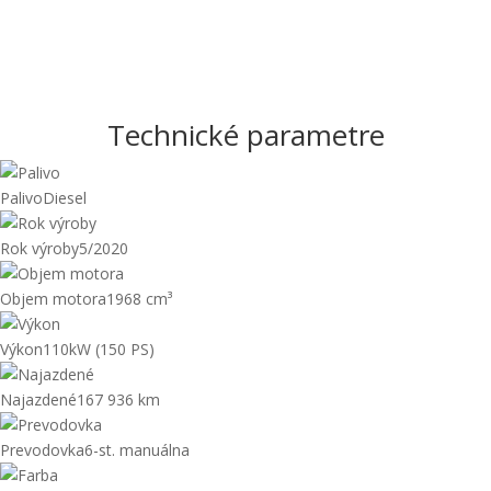
Palivo
Diesel
Rok výroby
5/2020
Objem motora
1968 cm³
Výkon
110kW (150 PS)
Najazdené
167 936 km
Prevodovka
6-st. manuálna
Farba
Čierna metalíza
VIN
WVWZZZ3CZLE095615
BEZPEČNOSŤ
KOMFORT
DOPLNKOVÁ VÝBAVA
ĎALŠI