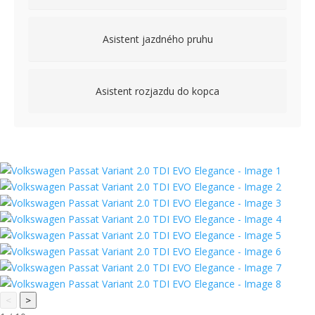
<
>
1
/
10