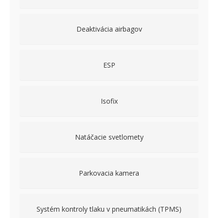
Isofix
Natáčacie svetlomety
Parkovacia kamera
Systém kontroly tlaku v pneumatikách (TPMS)
Asistent jazdného pruhu
Asistent rozjazdu do kopca