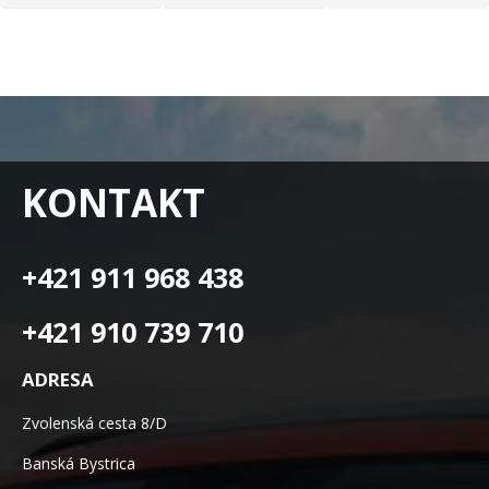
KONTAKT
+421 911 968 438
+421 910 739 710
ADRESA
Zvolenská cesta 8/D
Banská Bystrica
97405
EMAIL
info@autocarecenter.sk
OTVÁRACIE HODINY