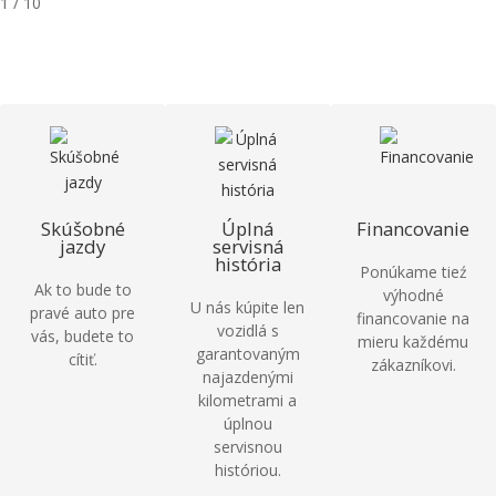
Skúšobné
Úplná
Financovanie
jazdy
servisná
história
Ponúkame tieź
Ak to bude to
výhodné
U nás kúpite len
pravé auto pre
financovanie na
vozidlá s
vás, budete to
mieru každému
garantovaným
cítiť.
zákazníkovi.
najazdenými
kilometrami a
úplnou
servisnou
históriou.